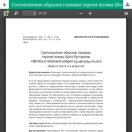
Соотношение образов главных героев поэмы Шота Руставели «Витязь в тигровой шкуре» (ვეფხისტყაოსანი)