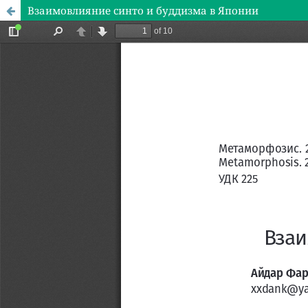
Взаимовлияние синто и буддизма в Японии