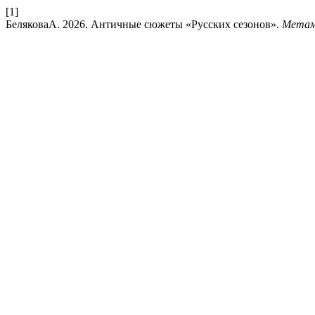
[1]
БеляковаА. 2026. Античные сюжеты «Русских сезонов».
Метам