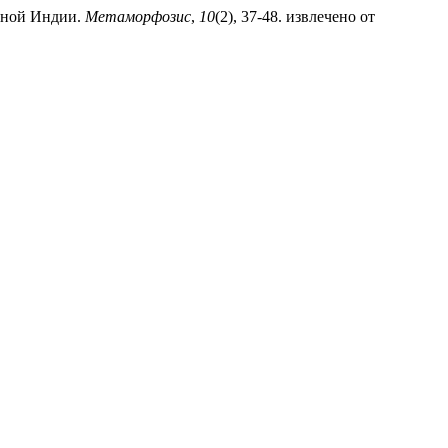
енной Индии.
Метаморфозис
,
10
(2), 37-48. извлечено от