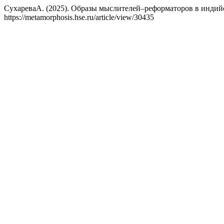
СухареваА. (2025). Образы мыслителей–реформаторов в индий
https://metamorphosis.hse.ru/article/view/30435