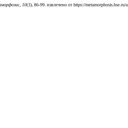
морфозис
,
10
(3), 86-99. извлечено от https://metamorphosis.hse.ru/a