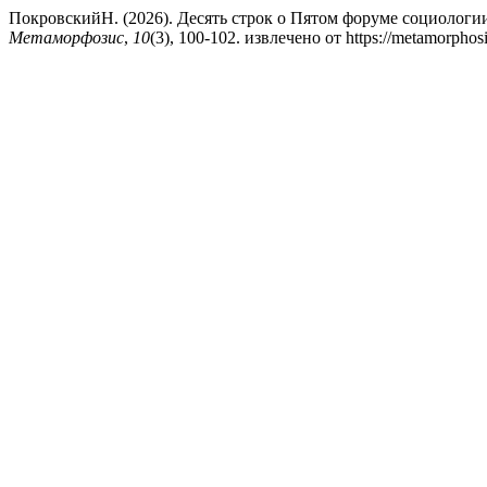
ПокровскийН. (2026). Десять строк о Пятом форуме социолог
Метаморфозис
,
10
(3), 100-102. извлечено от https://metamorphosi