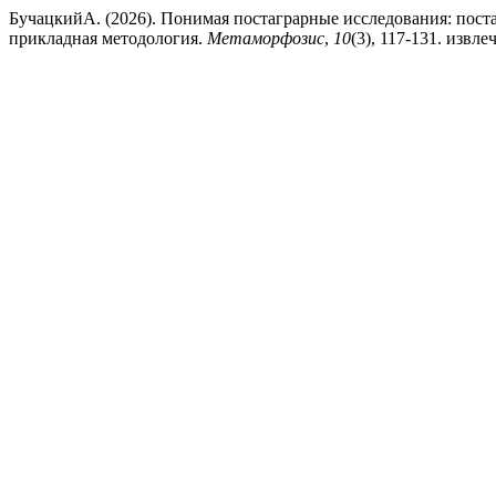
БучацкийА. (2026). Понимая постаграрные исследования: поста
прикладная методология.
Метаморфозис
,
10
(3), 117-131. извлеч