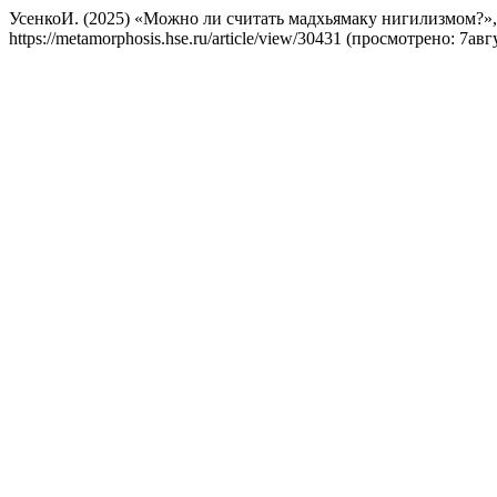
УсенкоИ. (2025) «Можно ли считать мадхьямаку нигилизмом?»
https://metamorphosis.hse.ru/article/view/30431 (просмотрено: 7авг