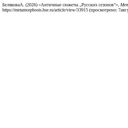
БеляковаА. (2026) «Античные сюжеты „Русских сезонов“»,
Мет
https://metamorphosis.hse.ru/article/view/33915 (просмотрено: 7авг