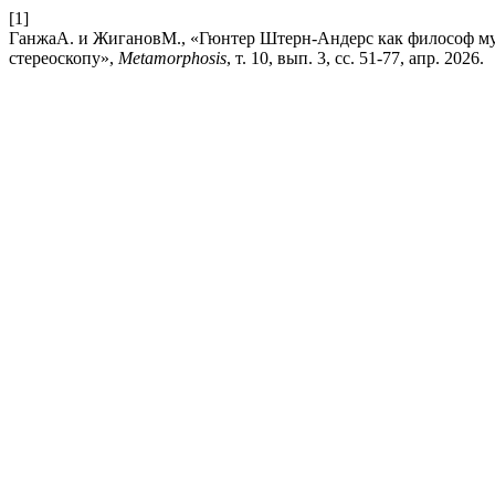
[1]
ГанжаА. и ЖигановМ., «Гюнтер Штерн-Андерс как философ му
стереоскопу»,
Metamorphosis
, т. 10, вып. 3, сс. 51-77, апр. 2026.