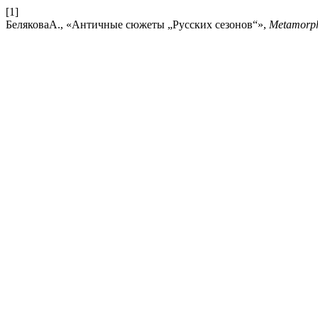
[1]
БеляковаА., «Античные сюжеты „Русских сезонов“»,
Metamorph