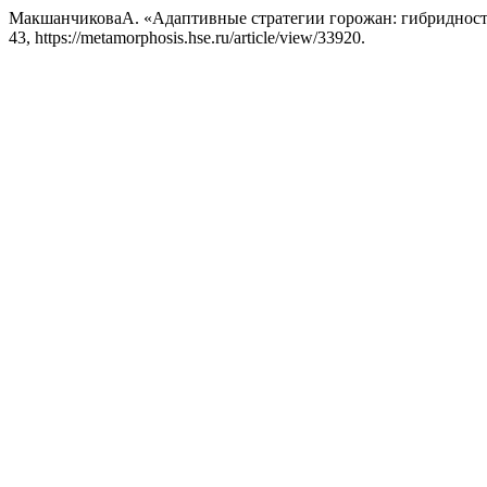
МакшанчиковаА. «Адаптивные стратегии горожан: гибридность
43, https://metamorphosis.hse.ru/article/view/33920.