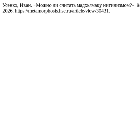
Усенко, Иван. «Можно ли считать мадхьямаку нигилизмом?».
М
2026. https://metamorphosis.hse.ru/article/view/30431.