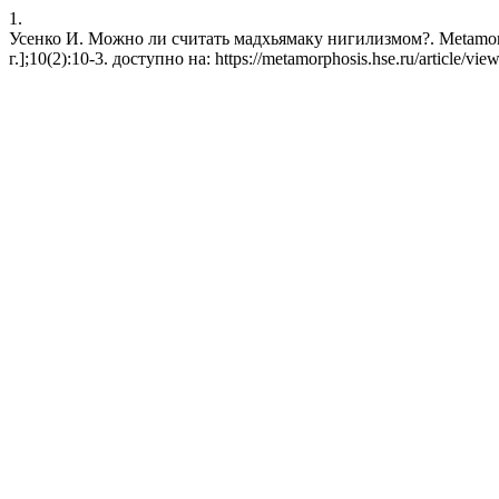
1.
Усенко И. Можно ли считать мадхьямаку нигилизмом?. Metamorph
г.];10(2):10-3. доступно на: https://metamorphosis.hse.ru/article/vi