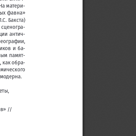
 На матери
-
дых фавна» 
С. Бакста) 
 сценогра
-
ции антич
-
реографии,  
ков  и  ба
-
ным памят
-
, как обра
-
емического 
 модерна.
еты, 
в» // 