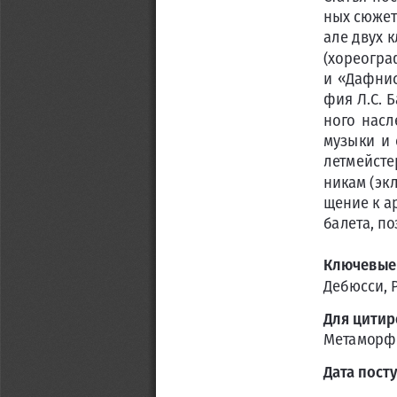
ных сюжет
але двух 
(хореогра
и «Дафнис
фия Л.С. 
ного  насл
музыки  и 
летмейсте
никам (экл
щение к а
балета, п
Ключевые
Дебюсси, 
Для цитир
Метаморфози
Дата пост