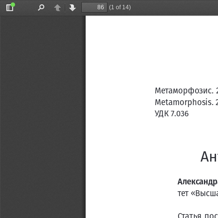
(1 of 14)
Toggle
Find
Previous
Next
Sidebar
Метаморфозис. 202
Metamorphosis. 202
УДК 7.036                  
Ан
Александр
тет «Высш
Статья по