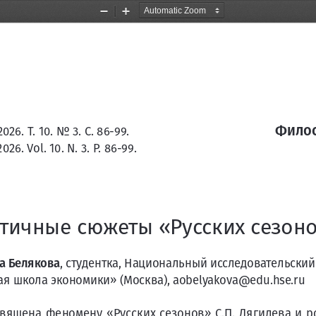
Zoom
Zoom
Out
In
Фило
6. Т. 10. No 3. С. 86-99. 
6. Vol. 10. N. 3. P. 86-99.  
                                                                   
тичные сюжеты «Русских сезон
а Белякова
, студентка, Национальный исследовательски
ая школа экономики» (Москва), aobelyakova@edu.hse.ru
священа феномену «Русских сезонов» С.П. Дягилева и р