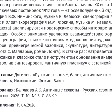
ов в развитии неоклассического балета начала XX века.
ключевых постановок 1912 года — «Послеполуденный от
фия В.Ф. Нижинского, музыка К. Дебюсси, сценография Л.
 и Хлоя» (хореография М.М. Фокина, музыка М. Равеля,
Бакста) анализируются новаторские способы интерпрета
едия.  Особое  внимание  уделяется  взаимодействию  хо
 сценографии,  а  также  источникам  вдохновения  художни
ров: древнегреческой вазописи, скульптуре, литератур
ога С. Малларме, роман Лонга). В статье рассматривается
рхаике и классике стало инструментом обновления акад
озволив синтезировать «античную пластику» с эстетикой
 слова
: Дягилев, «Русские сезоны», балет, античные сюж
Равель, Нижинский, Фокин, Бакст
ования
: 
 Античные сюжеты «Русских сезоно
Белякова А.О.
с. 2026. Т. 10. No 3. С. 86-99.
упления:
 15.04.2026.