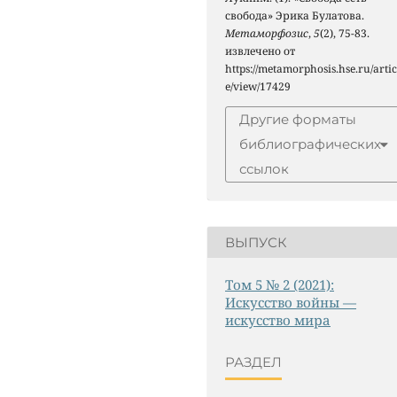
свобода» Эрика Булатова.
Метаморфозис
,
5
(2), 75-83.
извлечено от
https://metamorphosis.hse.ru/artic
e/view/17429
Другие форматы
библиографических
ссылок
ВЫПУСК
Том 5 № 2 (2021):
Искусство войны —
искусство мира
РАЗДЕЛ