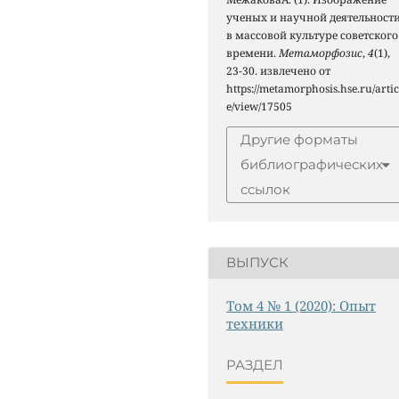
ученых и научной деятельност
в массовой культуре советского
времени.
Метаморфозис
,
4
(1),
23-30. извлечено от
https://metamorphosis.hse.ru/artic
e/view/17505
Другие форматы
библиографических
ссылок
ВЫПУСК
Том 4 № 1 (2020): Опыт
техники
РАЗДЕЛ