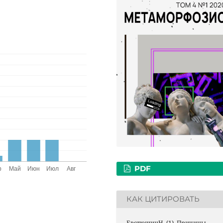
PDF
КАК ЦИТИРОВАТЬ
ЕвстюшинН. (1). Причины