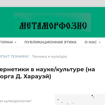
ТОРАМ
ПУБЛИКАЦИОННАЯ ЭТИКА
О НАС
: ОПЫТ ТЕХНИКИ
/
Техника и культура
рнетики в науке/культуре (на
рга Д. Харауэй)
я культурология"