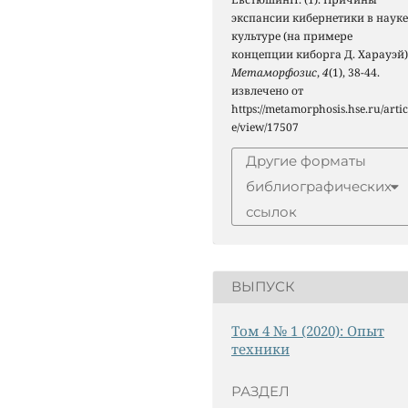
экспансии кибернетики в науке
культуре (на примере
концепции киборга Д. Харауэй)
Метаморфозис
,
4
(1), 38-44.
извлечено от
https://metamorphosis.hse.ru/artic
e/view/17507
Другие форматы
библиографических
ссылок
ВЫПУСК
Том 4 № 1 (2020): Опыт
техники
РАЗДЕЛ