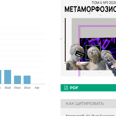
PDF
КАК ЦИТИРОВАТЬ
ХрусталевН. (1). Пьер Гассенди: