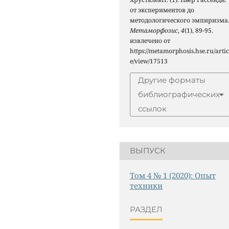
от экспериментов до
методологического эмпиризма
Метаморфозис
,
4
(1), 89-95.
извлечено от
https://metamorphosis.hse.ru/artic
e/view/17513
Другие форматы
библиографических
ссылок
ВЫПУСК
Том 4 № 1 (2020): Опыт
техники
РАЗДЕЛ