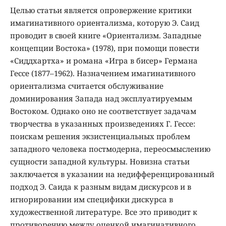
Целью статьи является опровержение критики
имагинативного ориентализма, которую Э. Саид
проводит в своей книге «Ориентализм. Западные
концепции Востока» (1978), при помощи повести
«Сиддхартха» и романа «Игра в бисер» Германа
Гессе (1877–1962). Назначением имагинативного
ориентализма считается обслуживание
доминирования Запада над эксплуатируемым
Востоком. Однако оно не соответствует задачам
творчества в указанных произведениях Г. Гессе:
поискам решения экзистенциальных проблем
западного человека постмодерна, переосмыслению
сущности западной культуры. Новизна статьи
заключается в указании на недифференцированный
подход Э. Саида к разным видам дискурсов и в
игнорировании им специфики дискурса в
художественной литературе. Все это приводит к
противоречию между оценкой имагинативного