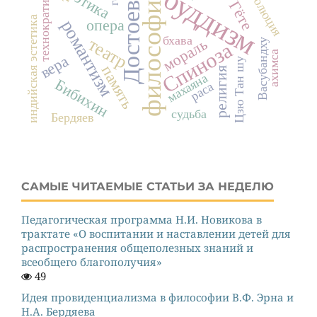
Достоевский
буддизм
эволюция
философия
этика
технократия
Гёте
индийская эстетика
опера
романтизм
бхава
театр
мораль
Васубандху
Спиноза
ахимса
вера
Цзю Тан шу
память
религия
махаяна
Бибихин
раса
судьба
Бердяев
САМЫЕ ЧИТАЕМЫЕ СТАТЬИ ЗА НЕДЕЛЮ
Педагогическая программа Н.И. Новикова в
трактате «О воспитании и наставлении детей для
распространения общеполезных знаний и
всеобщего благополучия»
49
Идея провиденциализма в философии В.Ф. Эрна и
Н.А. Бердяева