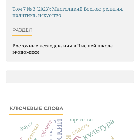
Том 7 № 3 (2023): Многоликий Восток: религия,
политика, искусство
РАЗДЕЛ
Восточные исследования в Высшей школе
экономики
КЛЮЧЕВЫЕ СЛОВА
культура
творчество
субъект
Фауст
власть
техника
город