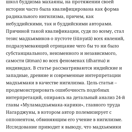
школ буддизма махаяны, на протяжении своей
истории часто была квалифицирована как форма
радикального нигилизма, причем, как
небуддийскими, так и буддийскими авторами.
Причиной такой квалификации, судя по всему, стал
тезис мадхьямиков о пустоте (śūnyatā) всех явлений,
подразумевающий отрицание чего бы то ни было
субстанциального, неизменного и независимого,
самости (ātman) во всех феноменах (dharma) и
индивидах. В статье рассматриваются индийские и
западные, древние и современные интерпретации
мадхьямаки в качестве нигилизма. Цель статьи –
продемонстрировать ошибочность подобных
интерпретаций, опираясь на детальный анализ 24-й
главы «Муламадхьямака-карики», главного труда
Нагарджуны, в котором автор полемизирует с
оппонентом, обвиняющим его учение в нигилизме.
Исследование приводит к выводу, что мадхьямики