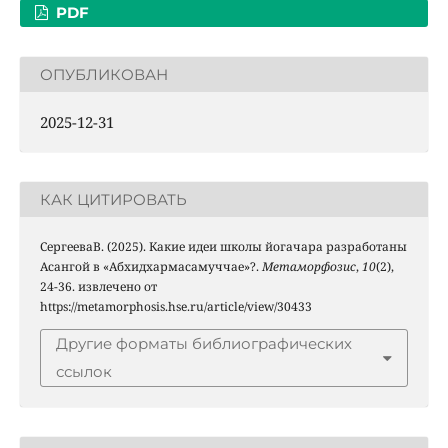
PDF
ОПУБЛИКОВАН
2025-12-31
КАК ЦИТИРОВАТЬ
СергееваВ. (2025). Какие идеи школы йогачара разработаны
Асангой в «Абхидхармасамуччае»?.
Метаморфозис
,
10
(2),
24-36. извлечено от
https://metamorphosis.hse.ru/article/view/30433
Другие форматы библиографических
ссылок