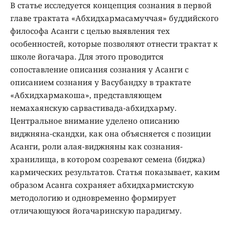
В статье исследуется концепция сознания в первой
главе трактата «Абхидхармасамуччая» буддийского
философа Асанги с целью выявления тех
особенностей, которые позволяют отнести трактат к
школе йогачара. Для этого проводится
сопоставление описания сознания у Асанги с
описанием сознания у Васубандху в трактате
«Абхидхармакоша», представляющем
немахаянскую сарвастивада-абхидхарму.
Центральное внимание уделено описанию
виджняна-скандхи, как она объясняется с позиции
Асанги, роли алая-виджняны как сознания-
хранилища, в котором созревают семена (биджа)
кармических результатов. Статья показывает, каким
образом Асанга сохраняет абхидхармистскую
методологию и одновременно формирует
отличающуюся йогачаринскую парадигму.