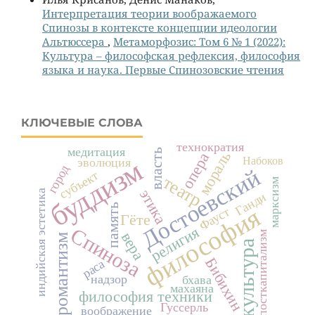
Интерпретация теории воображаемого
Спинозы в контексте концепции идеологии
Альтюссера
,
Метаморфозис: Том 6 № 1 (2022):
Культура – философская рефлексия, философия
языка и наука. Первые Спинозовские чтения
КЛЮЧЕВЫЕ СЛОВА
технократия
медитация
власть
мораль
опера
буддизм
Набоков
эволюция
город
Достоевский
субъект
театр
марксизм
этика
индийская эстетика
Ганди
память
философия
Фауст
Гёте
Спиноза
религия
вера
посткапитализм
романтизм
культура
Бибихин
раса
надзор
бхава
махаяна
философия техники
Гуссерль
воображение