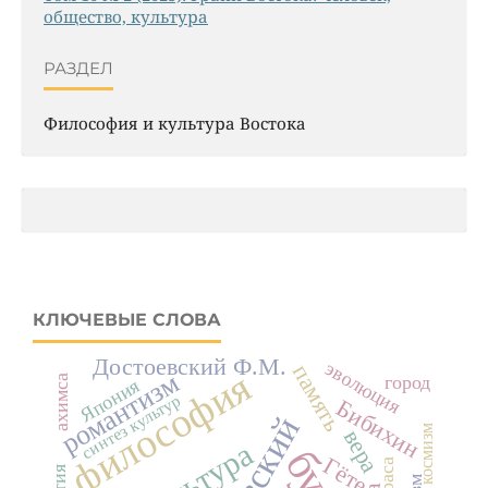
общество, культура
РАЗДЕЛ
Философия и культура Востока
КЛЮЧЕВЫЕ СЛОВА
Достоевский Ф.М.
эволюция
память
философия
романтизм
город
ахимса
Япония
синтез культур
Бибихин
космизм
вера
культура
Гёте
раса