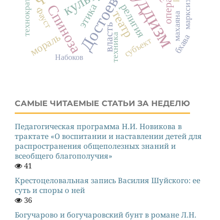
Достоевский
буддизм
технократия
марксизм
опера
этика
религия
Спиноза
Фауст
театр
махаяна
власть
мораль
техника
бхава
субъект
Набоков
САМЫЕ ЧИТАЕМЫЕ СТАТЬИ ЗА НЕДЕЛЮ
Педагогическая программа Н.И. Новикова в
трактате «О воспитании и наставлении детей для
распространения общеполезных знаний и
всеобщего благополучия»
41
Крестоцеловальная запись Василия Шуйского: ее
суть и споры о ней
36
Богучарово и богучаровский бунт в романе Л.Н.