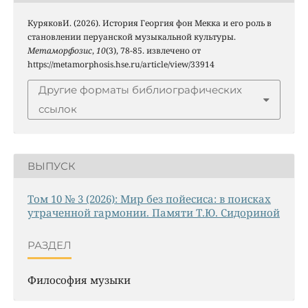
КуряковИ. (2026). История Георгия фон Мекка и его роль в
становлении перуанской музыкальной культуры.
Метаморфозис
,
10
(3), 78-85. извлечено от
https://metamorphosis.hse.ru/article/view/33914
Другие форматы библиографических
ссылок
ВЫПУСК
Том 10 № 3 (2026): Мир без пойесиса: в поисках
утраченной гармонии. Памяти Т.Ю. Сидориной
РАЗДЕЛ
Философия музыки