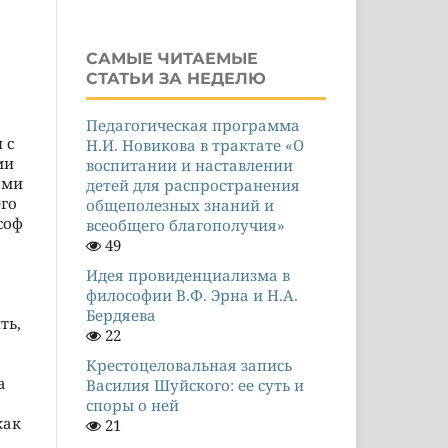
САМЫЕ ЧИТАЕМЫЕ
СТАТЬИ ЗА НЕДЕЛЮ
Педагогическая программа
 с
Н.И. Новикова в трактате «О
ми
воспитании и наставлении
ами
детей для распространения
его
общеполезных знаний и
соф
всеобщего благополучия»
49
Идея провиденциализма в
философии В.Ф. Эрна и Н.А.
Бердяева
ть,
22
Крестоцеловальная запись
а
Василия Шуйского: ее суть и
споры о ней
как
21