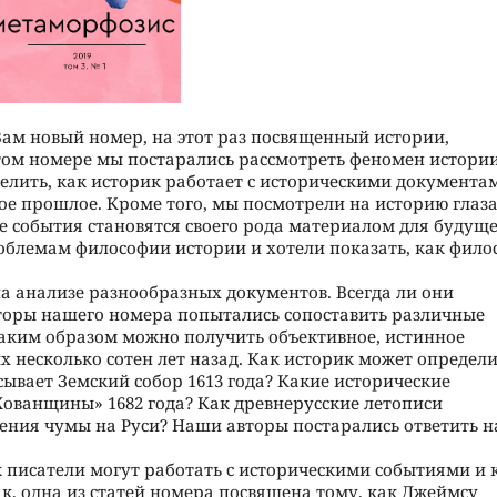
Вам новый номер, на этот раз посвященный истории,
том номере мы постарались рассмотреть феномен истории
делить, как историк работает с историческими документа
ое прошлое. Кроме того, мы посмотрели на историю глаз
е события становятся своего рода материалом для будущ
облемам философии истории и хотели показать, как фило
а анализе разнообразных документов. Всегда ли они
оры нашего номера попытались сопоставить различные
 каким образом можно получить объективное, истинное
 несколько сотен лет назад. Как историк может определи
ывает Земский собор 1613 года? Какие исторические
Хованщины» 1682 года? Как древнерусские летописи
ния чумы на Руси? Наши авторы постарались ответить н
к писатели могут работать с историческими событиями и 
ак, одна из статей номера посвящена тому, как Джеймсу