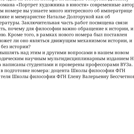
 романа «Портрет художника в юности» современные авто
ом номере вы узнаете много интересного об императрице
нике и мемуаристке Наталье Долгорукой как об
тературы. Заключительная часть работ посвящена связи
ть, почему для философии важно обращение к истории, и
ию. Кроме того, в рамках нового номера был поставлен
, может ли оно являться движущим механизмом истории, и
р без истории?
мышлять над этим и другими вопросами в нашем новом
иодическим научным мультидисциплинарным изданием 
а написаны студентами и проверены профессорами ВУЗа.
 в подготовке номера: доцента Школы философии ФГН
ателя Школы философии ФГН Елену Валерьевну Бессчетнов