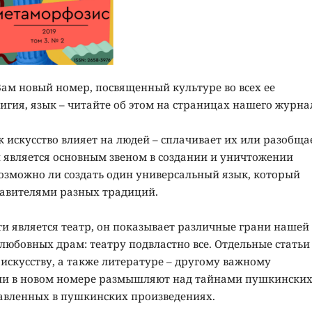
Вам новый номер, посвященный культуре во всех ее
лигия, язык – читайте об этом на страницах нашего журна
к искусство влияет на людей – сплачивает их или разобща
является основным звеном в создании и уничтожении
возможно ли создать один универсальный язык, который
авителями разных традиций.
 является театр, он показывает различные грани нашей
любовных драм: театру подвластно все. Отдельные статьи
скусству, а также литературе – другому важному
ли в новом номере размышляют над тайнами пушкински
тавленных в пушкинских произведениях.