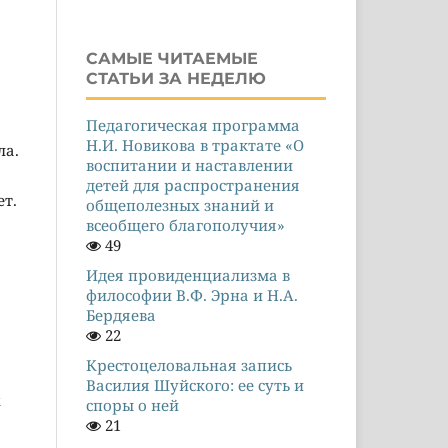
САМЫЕ ЧИТАЕМЫЕ
СТАТЬИ ЗА НЕДЕЛЮ
Педагогическая программа
Н.И. Новикова в трактате «О
ла.
воспитании и наставлении
детей для распространения
ет.
общеполезных знаний и
всеобщего благополучия»
49
Идея провиденциализма в
философии В.Ф. Эрна и Н.А.
Бердяева
22
Крестоцеловальная запись
Василия Шуйского: ее суть и
х
споры о ней
21