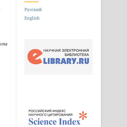
и
Русский
English
колы