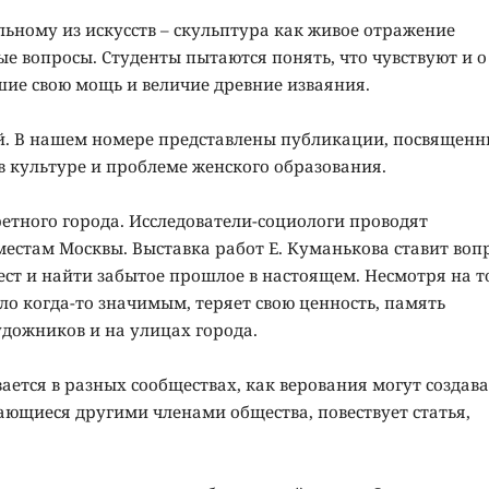
льному из искусств – скульптура как живое отражение
е вопросы. Студенты пытаются понять, что чувствуют и о
ие свою мощь и величие древние изваяния.
ей. В нашем номере представлены публикации, посвященн
в культуре и проблеме женского образования.
етного города. Исследователи-социологи проводят
естам Москвы. Выставка работ Е. Куманькова ставит вопр
ест и найти забытое прошлое в настоящем. Несмотря на т
было когда-то значимым, теряет свою ценность, память
удожников и на улицах города.
вается в разных сообществах, как верования могут создава
ющиеся другими членами общества, повествует статья,