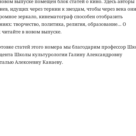
новом выпуске помещен блок статей о кино. Здесь авторы
иев, идущих через тернии к звездам, чтобы через века он
громное зеркало, кинематограф способен отобразить
ниях: творчество, политика, религия, образование… О
 читайте в новом выпуске.
отовке статей этого номера мы благодарим профессор Ш
оцента Школы культурологии Галину Александровну
талью Алексеевну Канаеву.