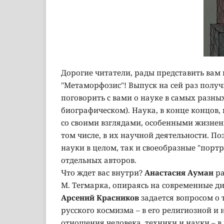
Дорогие читатели, рады представить вам
"Метаморфозис"! Выпуск на сей раз полу
поговорить с вами о науке в самых разны
биографическом). Наука, в конце концов
со своими взглядами, особенными жизне
том числе, в их научной деятельности. П
науки в целом, так и своеобразные "порт
отдельных авторов.
Что ждет вас внутри?
Анастасия Ауман
ра
М. Тегмарка, опираясь на современные д
Арсений Красников
задается вопросом о
русского космизма – в его религиозной и
отношения человека, техники и науки – 