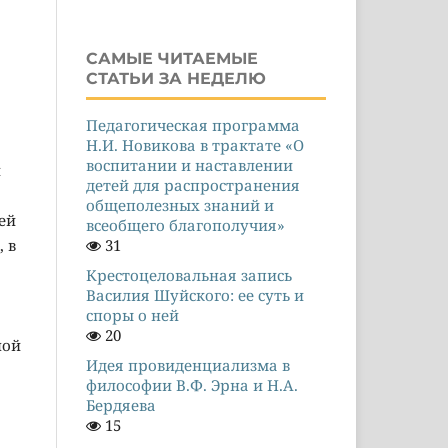
САМЫЕ ЧИТАЕМЫЕ
СТАТЬИ ЗА НЕДЕЛЮ
Педагогическая программа
Н.И. Новикова в трактате «О
воспитании и наставлении
и
детей для распространения
общеполезных знаний и
ей
всеобщего благополучия»
 в
31
Крестоцеловальная запись
Василия Шуйского: ее суть и
споры о ней
20
ной
Идея провиденциализма в
философии В.Ф. Эрна и Н.А.
Бердяева
15