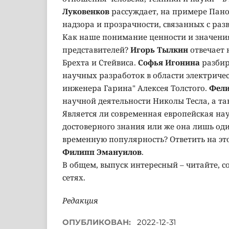
Луковенков
рассуждает, на примере Пано
надзора и прозрачности, связанных с раз
Как наше понимание ценности и значения
представителей?
Игорь Тылкин
отвечает 
Брехта и Стейвиса.
Софья Игонина
разбир
научных разработок в области электриче
инженера Гарина" Алексея Толстого.
Фели
научной деятельности Николы Тесла, а та
Является ли современная европейская на
достоверного знания или же она лишь оди
временную популярность? Ответить на эт
Филипп Эмануилов
.
В общем, выпуск интересный – читайте, с
сетях.
Редакция
ОПУБЛИКОВАН:
2022-12-31