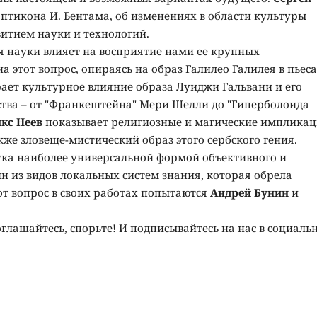
птикона И. Бентама, об изменениях в области культуры
витием науки и технологий.
 науки влияет на восприятие нами ее крупных
на этот вопрос, опираясь на образ Галилео Галилея в пьес
ает культурное влияние образа Луиджи Гальвани и его
ства – от "Франкештейна" Мери Шелли до "Гиперболоида
кс Неев
показывает религиозные и магические имплика
кже зловеще-мистический образ этого сербского гения.
ука наиболее универсальной формой объективного и
н из видов локальных систем знания, которая обрела
от вопрос в своих работах попытаются
Андрей Бунин
и
оглашайтесь, спорьте! И подписывайтесь на нас в социаль