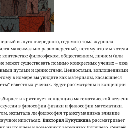
 первый выпуск очередного, седьмого тома журнала
чился максимально разношерстный, потому что мы хотел
х контекстах: философском, общественном, личном (или
, не может существовать помимо конкретных ученых – люд
нными путями и ценностями. Ценностями, воплощенными,
оэтому в номере вы увидите как материалы, касающиеся
реты" известных ученых. Будут рассмотрены и концепции
збирает и критикует концепцию математической вселен
искуссии в философии физики и философии математики.
 том, испытала ли философия трансгуманизма влияние
 научной ипостасях.
Виктория Кукушкина
рассматривает
в их настоящем и возможных вариантах будущего.
Сергей