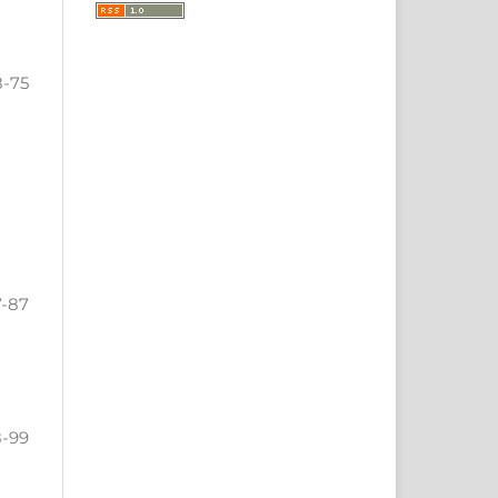
8-75
7-87
-99