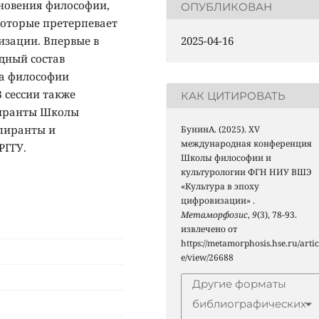
новения философии,
ОПУБЛИКОВАН
которые претерпевает
изации. Впервые в
2025-04-16
дный состав
та философии
 сессии также
КАК ЦИТИРОВАТЬ
пиранты Школы
пиранты и
БунинА. (2025). XV
международная конференция
РГГУ.
Школы философии и
культурологии ФГН НИУ ВШЭ
«Культура в эпоху
цифровизации» .
Метаморфозис
,
9
(3), 78-93.
извлечено от
https://metamorphosis.hse.ru/artic
e/view/26688
Другие форматы
библиографических