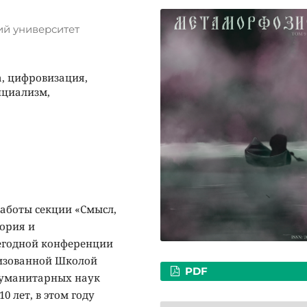
ий университет
, цифровизация,
нциализм,
аботы секции «Смысл,
тория и
егодной конференции
низованной Школой
PDF
гуманитарных наук
 лет, в этом году