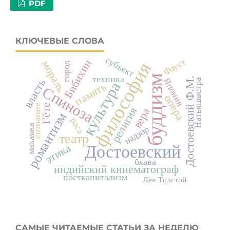
PDF
КЛЮЧЕВЫЕ СЛОВА
субъект
Фауст
Бибихин
мораль
философия
город
буддизм
техника
Достоевский Ф.М.
Япония
власть
Натьяшастра
культура
память
Спиноза
опера
Гёте
сознание
религия
вера
романтизм
раса
махаяна
надзор
театр
этика
Достоевский
бхава
индийский кинематограф
посткапитализм
Лев Толстой
САМЫЕ ЧИТАЕМЫЕ СТАТЬИ ЗА НЕДЕЛЮ