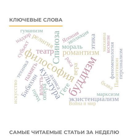
КЛЮЧЕВЫЕ СЛОВА
гуманизм
эволюция
Япония
надзор
Спиноза
религия
махаяна
этика
космизм
субъект
феноменология
мораль
философия
театр
романтизм
персонализм
буддизм
раса
Паноптикон
техника
память
вера
культура
Бибихин
ахимса
власть
бхава
искусство
Гёте
опера
город
марксизм
экзистенциализм
Война и мир
САМЫЕ ЧИТАЕМЫЕ СТАТЬИ ЗА НЕДЕЛЮ