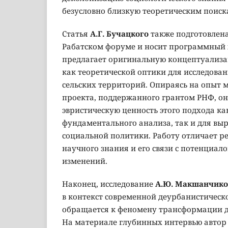
безусловно близкую теоретическим поис
Статья
А.Г. Бучацкого
также подготовлена
Рабатском форуме и носит программный 
предлагает оригинальную концептуализа
как теоретической оптики для исследова
сельских территорий. Опираясь на опыт
проекта, поддержанного грантом РНФ, он
эвристическую ценность этого подхода ка
фундаментального анализа, так и для вы
социальной политики. Работу отличает р
научного знания и его связи с потенциал
изменений.
Наконец, исследование
А.Ю. Макшанчико
в контекст современной деурбанистическо
обращается к феномену трансформации д
На материале глубинных интервью автор