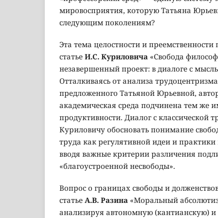
мировосприятия, которую Татьяна Юрьев
следующим поколениям?
Эта тема целостности и преемственности 
статье
И.С. Куриловича
«Свобода философ
незавершенный проект: в диалоге с мысль
Отталкиваясь от анализа трудоцентризма 
предложенного Татьяной Юрьевной, автор
академическая среда подчинена тем же 
продуктивности. Диалог с классической т
Куриловичу обосновать понимание свобо
труда как регулятивной идеи и практики
вводя важные критерии различения подл
«благоустроенной несвободы».
Вопрос о границах свободы и долженство
статье
А.В. Разина
«Моральный абсолютиз
анализируя автономную (кантианскую) и