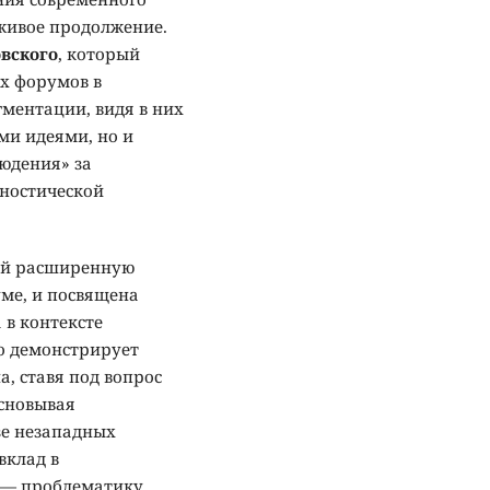
 живое продолжение.
овского
, который
х форумов в
ментации, видя в них
ми идеями, но и
юдения» за
гностической
ой расширенную
уме, и посвящена
в контексте
о демонстрирует
, ставя под вопрос
основывая
зе незападных
вклад в
 — проблематику,