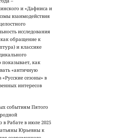
года –
инского и «Дафниса и
измы взаимодействия
целостного
ьность исследования
 как обращение к
птура) и классике
адикального
 показывает, как
овать «античную
 «Русские сезоны» в
венных интересов
ных событиям Пятого
ародной
в Рабате в июле 2025
 Татьяны Юрьевны к
яния современного