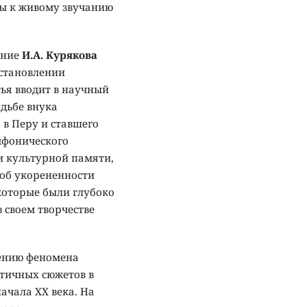
ны к живому звучанию
ание
И.А. Курякова
 становлении
ья вводит в научный
дьбе внука
в Перу и ставшего
мфонического
и культурной памяти,
 об укорененности
которые были глубоко
 своем творчестве
ению феномена
нтичных сюжетов в
ачала XX века. На