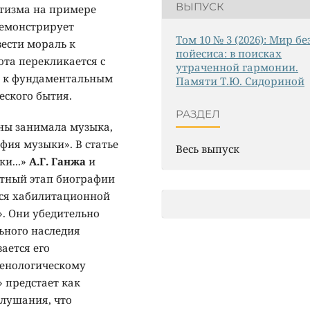
ВЫПУСК
тизма на примере
демонстрирует
Том 10 № 3 (2026): Мир бе
вести мораль к
пойесиса: в поисках
та перекликается с
утраченной гармонии.
 к фундаментальным
Памяти Т.Ю. Сидориной
еского бытия.
РАЗДЕЛ
вны занимала музыка,
фия музыки». В статье
Весь выпуск
и...»
А.Г. Ганжа
и
тный этап биографии
йся хабилитационной
. Они убедительно
ьного наследия
ается его
менологическому
 предстает как
слушания, что