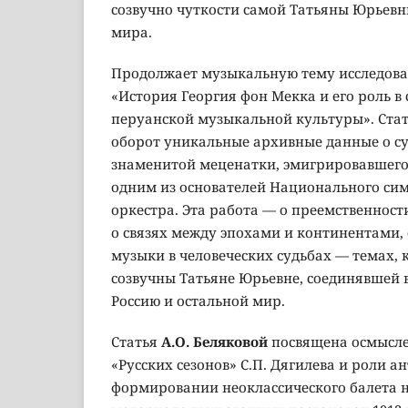
созвучно чуткости самой Татьяны Юрьев
мира.
Продолжает музыкальную тему исследов
«История Георгия фон Мекка и его роль в
перуанской музыкальной культуры». Стат
оборот уникальные архивные данные о су
знаменитой меценатки, эмигрировавшего 
одним из основателей Национального си
оркестра. Эта работа — о преемственност
о связях между эпохами и континентами,
музыки в человеческих судьбах — темах, 
созвучны Татьяне Юрьевне, соединявшей в
Россию и остальной мир.
Статья
А.О. Беляковой
посвящена осмысл
«Русских сезонов» С.П. Дягилева и роли а
формировании неоклассического балета н