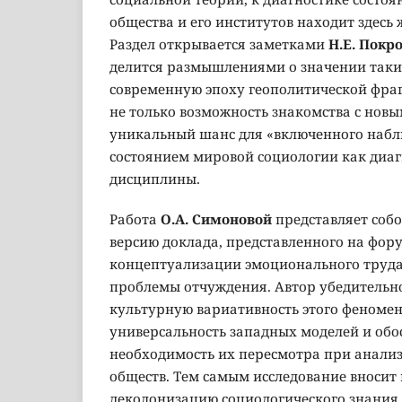
общества и его институтов находит здесь
Раздел открывается заметками
Н.Е. Покр
делится размышлениями о значении таки
современную эпоху геополитической фраг
не только возможность знакомства с новы
уникальный шанс для «включенного набл
состоянием мировой социологии как диа
дисциплины.
Работа
О.А. Симоновой
представляет соб
версию доклада, представленного на фор
концептуализации эмоционального труда 
проблемы отчуждения. Автор убедительн
культурную вариативность этого феномена
универсальность западных моделей и об
необходимость их пересмотра при анали
обществ. Тем самым исследование вносит 
деколонизацию социологического знания