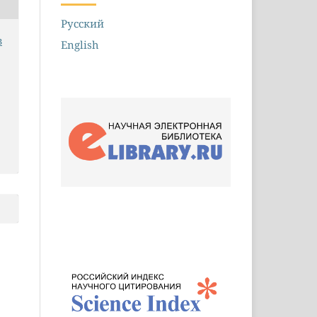
Русский
з
English