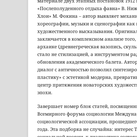
материале двух этапных постановок 1912 
«Послеполуденного отдыха фавна» В. Ниж
Хлои» М. Фокина – автор выявляет механ
хореографии, музыки и сценографии как 
художественного высказывания. Оригинал
заключается в комплексном анализе того,
архаике (древнегреческая вазопись, скуль
стало не стилизацией, а инструментом р
обновления академического балета. Автор
диалог с античностью позволил синтезир
пластику» с эстетикой модерна, превратив
центр притяжения новаторских художест
эпохи.
Завершает номер блок статей, посвящен
Всемирного форума социологии Междун
социологической ассоциации, прошедшего 
года. Эта подборка не случайна: интерес
социальной теории, к диагностике состо