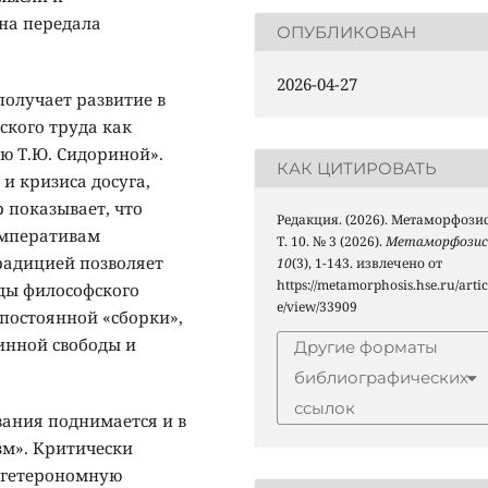
на передала
ОПУБЛИКОВАН
2026-04-27
получает развитие в
ского труда как
ю Т.Ю. Сидориной».
КАК ЦИТИРОВАТЬ
и кризиса досуга,
 показывает, что
Редакция. (2026). Метаморфозис
императивам
Т. 10. № 3 (2026).
Метаморфозис
радицией позволяет
10
(3), 1-143. извлечено от
https://metamorphosis.hse.ru/artic
ды философского
e/view/33909
 постоянной «сборки»,
инной свободы и
Другие форматы
библиографических
ссылок
вания поднимается и в
м». Критически
 гетерономную