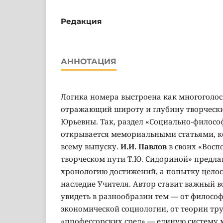
Редакция
АННОТАЦИЯ
Логика номера выстроена как многоголос
отражающий широту и глубину творчески
Юрьевны. Так, раздел «Социально-филосо
открывается мемориальными статьями, к
всему выпуску.
И.И. Павлов
в своих «Восп
творческом пути Т.Ю. Сидориной» предлаг
хронологию достижений, а попытку целос
наследие Учителя. Автор ставит важный в
увидеть в разнообразии тем — от филосо
экономической социологии, от теории тр
«профессорских сред» — единую систему 