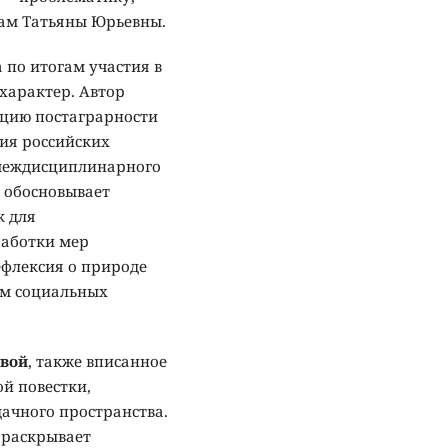
кам Татьяны Юрьевны.
 по итогам участия в
характер. Автор
цию постаграрности
ния российских
 междисциплинарного
 обосновывает
к для
работки мер
ефлексия о природе
ом социальных
вой
, также вписанное
й повестки,
ачного пространства.
 раскрывает