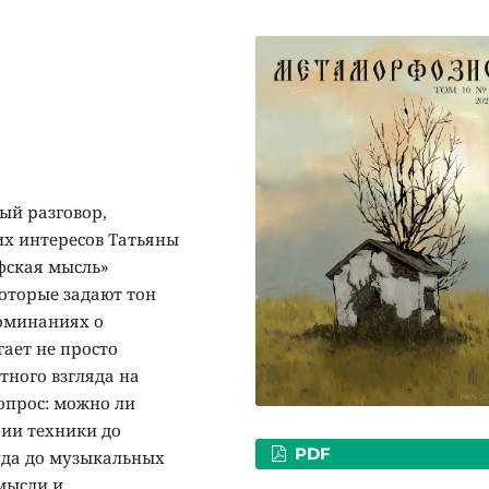
ый разговор,
х интересов Татьяны
фская мысль»
оторые задают тон
оминаниях о
ает не просто
тного взгляда на
опрос: можно ли
фии техники до
PDF
уда до музыкальных
мысли и