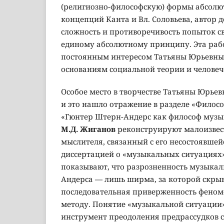
(религиозно-философскую) формы абсолю
концепций Канта и Вл. Соловьева, автор 
сложность и противоречивость попыток с
единому абсолютному принципу. Эта рабо
постоянным интересом Татьяны Юрьевны
основаниям социальной теории и человеч
Особое место в творчестве Татьяны Юрье
и это нашло отражение в разделе «Филосо
«Гюнтер Штерн-Андерс как философ музык
М.Д. Жиганов
реконструируют малоизвес
мыслителя, связанный с его несостоявше
диссертацией о «музыкальных ситуациях»
показывают, что разрозненность музыкал
Андерса — лишь ширма, за которой скрыв
последовательная приверженность фено
методу. Понятие «музыкальной ситуации»
инструмент преодоления предрассудков 