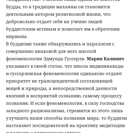
Будды, то в традиции махаяны он становится
деятельным актором религиозной жизни, что
добровольно отдает себя на учение людей
буддистским истинам и помогает им в обретении
нирваны.
В буддизме также обнаружились и параллели с
совершенно инаковой для него школой
феноменологии Эдмунда Гуссерля.
Мария Калинич
указывает в своей статье, что школа виджнянавады
и гуссерлевская феноменология одинаково отдают
приоритет не трансцендентной составляющей
вещей и природы, а непосредственной данности
явлений и восприятий сознанию, самому процессу
познания. И если феноменология, в силу господства
западного рационализма, стремится из этого лишь
улучшить наши способы познания мира, то буддизм
наставляет последователей на практику медитации
и разрыву с иллюзорным миром.