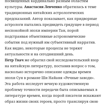
посвященных кардинально разным областям
культуры.
Анастасия Левченко
обратилась к теме
традиционных китайских астрологических
предсказаний. Автор показывает, как придворные
астрологи пытались предвидеть грядущее в период
неспокойной эпохи империи Тан, порой
подстраивая объективные астрономические
события под нужный им субъективный нарратив.
Как видно, некоторые процессы не теряют
актуальности и на сегодняшний день.
Петр Ткач
же обратил свой исследовательский взор
на китайскую литературу, поставив вопрос о том,
насколько исторично описание одежды времен
эпохи Сун в романе Ши Найаня «Речные заводи».
Эта работа исследует вечную художественную
проблему точности передачи быта описываемых в
литературе времен, когда порой писатели искажают
образ жизни своих героев, просто транслируя свою