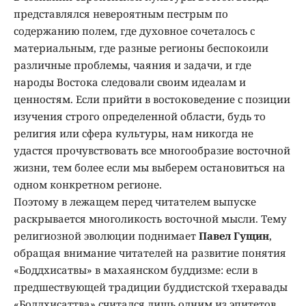
представлялся невероятным пестрым по
содержанию полем, где духовное сочеталось с
материальным, где разные регионы беспокоили
различные проблемы, чаяния и задачи, и где
народы Востока следовали своим идеалам и
ценностям. Если прийти в востоковедение с позиции
изучения строго определенной области, будь то
религия или сфера культуры, нам никогда не
удастся прочувствовать все многообразие восточной
жизни, тем более если мы выберем остановиться на
одном конкретном регионе.
Поэтому в лежащем перед читателем выпуске
раскрывается многоликость восточной мысли. Тему
религиозной эволюции поднимает
Павел Гущин
,
обращая внимание читателей на развитие понятия
«Боддхисатвы» в махаянском буддизме: если в
предшествующей традиции буддистской тхеравады
«Боддхисаттва» считался лишь одним из эпитетов