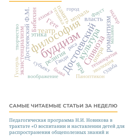
память
город
техника
Фауст
мораль
Достоевский Ф.М.
Бибихин
надзор
ахимса
власть
романтизм
философия
Гёте
Достоевский
творчество
махаяна
экзистенциализм
театр
культура
буддизм
этика
Спиноза
раса
опера
религия
технократия
Ганди
Гуссерль
эволюция
субъект
вера
судьба
бхава
воображение
Паноптикон
САМЫЕ ЧИТАЕМЫЕ СТАТЬИ ЗА НЕДЕЛЮ
Педагогическая программа Н.И. Новикова в
трактате «О воспитании и наставлении детей для
распространения общеполезных знаний и