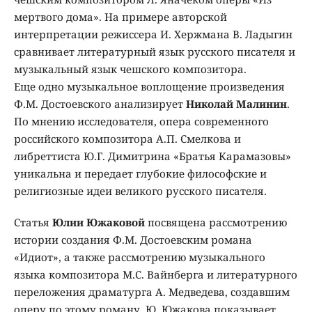
мертвого дома». На примере авторской
интерпретации режиссера И. Хержмана В. Ладыгин
сравнивает литературный язык русского писателя и
музыкальный язык чешского композитора.
Еще одно музыкальное воплощение произведения
Ф.М. Достоевского анализирует
Николай Малинин
.
По мнению исследователя, опера современного
российского композитора А.П. Смелкова и
либреттиста Ю.Г. Димитрина «Братья Карамазовы»
уникальна и передает глубокие философские и
религиозные идеи великого русского писателя.
Статья
Юлии Южаковой
посвящена рассмотрению
истории создания Ф.М. Достоевским романа
«Идиот», а также рассмотрению музыкального
языка композитора М.С. Вайнберга и литературного
переложения драматурга А. Медведева, создавшим
оперу по этому роману. Ю. Южакова показывает,